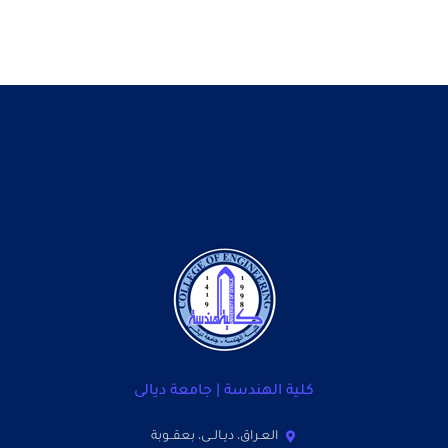
كلية الهندسة | جامعة ديالى
العـراق، ديـالــى، بعقــوبة