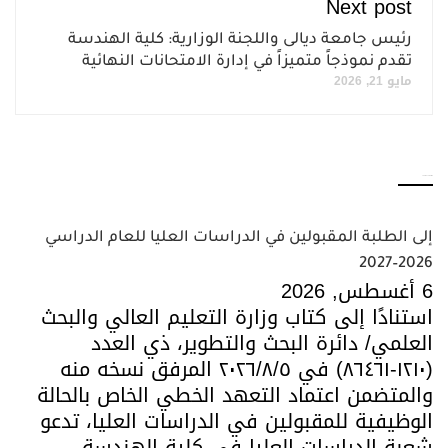
Next post
رئيس جامعة ديالى واللجنة الوزارية: كلية الهندسة
تقدم نموذجاً متميزاً في إدارة الامتحانات النهائية
مايو 21, 2026
YOU MAY ALSO LIKE
إلى الطلبة المقبولين في الدراسات العليا للعام الدراسي
2026–2027
6 أغسطس, 2026
استنادًا إلى كتاب وزارة التعليم العالي والبحث
العلمي/ دائرة البحث والتطوير، ذي العدد
(١٢١٠-٨٦٤٦١) في ٢٠٢٦/٨/٥ المرفق نسخه منه
والمتضمن اعتماد التعهد الخطي الخاص بالحالة
الوظيفية للمقبولين في الدراسات العليا، تدعو
شعبة الدراسات العليا في كلية الهندسة –