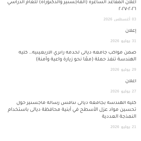
اعلان المقاعد الشاغرة (الماجستير والدكتوراة) للعام الدراسي
٢٠٢٦-٢٠٢٧
03
أغسطس
2026
إعلان
31
يوليو
2026
ضمن مواكب جامعة ديالى لخدمة زائري الأربعينية… كلية
الهندسة تنفذ حملة (معًا نحو زيارة واعية وآمنة)
29
يوليو
2026
اعلان
27
يوليو
2026
كلية الهندسة بجامعة ديالى تناقش رسالة ماجستير حول
تحسين مواد عزل الأسطح في أبنية محافظة ديالى باستخدام
النمذجة العددية
21
يوليو
2026