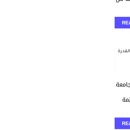
RE
امعة
مة
RE