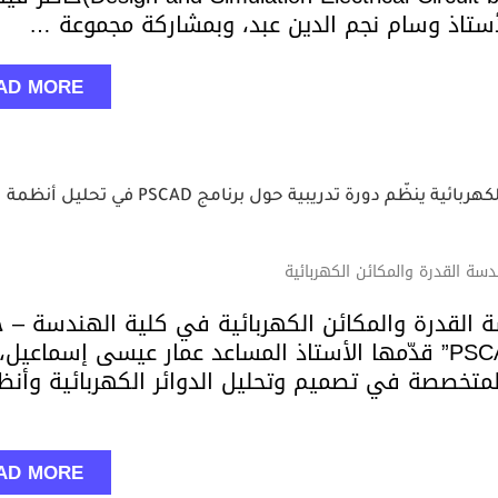
لأستاذ وسام نجم الدين عبد، وبمشاركة مجموعة …
AD MORE
 دورة تدريبية حول برنامج PSCAD في تحليل أنظمة القدرة
ة القدرة والمكائن الكهربائية
القدرة والمكائن الكهربائية في كلية الهندسة – ج
ديالى دورة تدريبية بعنوان “PSCAD Software” قدّمها الأستاذ المساعد عمار عيسى إسماعيل،
المتخصصة في تصميم وتحليل الدوائر الكهربائية وأنظ
AD MORE