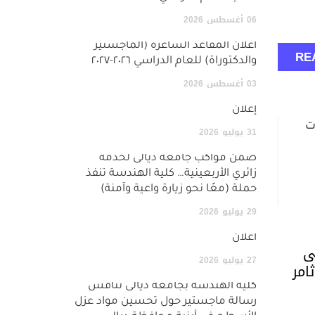
06
أغسطس
2026
اعلان المقاعد الشاغرة (الماجستير
RE
والدكتوراة) للعام الدراسي ٢٠٢٦-٢٠٢٧
03
أغسطس
2026
إعلان
شبكات
31
يوليو
2026
ضمن مواكب جامعة ديالى لخدمة
زائري الأربعينية… كلية الهندسة تنفذ
حملة (معًا نحو زيارة واعية وآمنة)
29
يوليو
2026
اعلان
لنمذجة إلى
27
يوليو
2026
امر
كلية الهندسة بجامعة ديالى تناقش
رسالة ماجستير حول تحسين مواد عزل