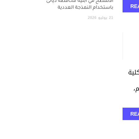
الأسطح في أبنية محافظة ديالى
RE
باستخدام النمذجة العددية
21
يوليو
2026
لية
هيم،
RE