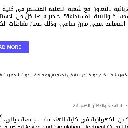
ائية بالتعاون مع شعبة التعليم المستمر في كلية
سية والبيئة المستدامة”، حاضر فيها كلٌّ من الأستا
س المساعد سجى مازن سامي، وذلك ضمن نشاطات الكل
AD MORE
ربائية ينظم دورة تدريبية في تصميم ومحاكاة الدوائر الكهربائية
ة القدرة والمكائن الكهربائية
ن الكهربائية في كلية الهندسة – جامعة ديالى، أُ
دورة تدريبية بعنوان( Electrical Circuit by Proteus Program