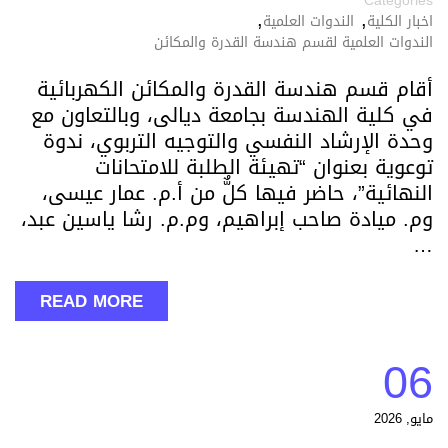
Categories
,
,
اخبار الكلية
الندوات العلمية
الندوات العلمية لقسم هندسة القدرة والمكائن
أقام قسم هندسة القدرة والمكائن الكهربائية
في كلية الهندسة بجامعة ديالى، وبالتعاون مع
وحدة الإرشاد النفسي والتوجيه التربوي، ندوة
توعوية بعنوان “تهيئة الطلبة للامتحانات
النهائية”، حاضر فيها كلٌّ من أ.م. عمار عيسى،
وم. ميادة صاحب إبراهيم، وم.م. رشا ياسين عبد،
…
READ MORE
06
مايو, 2026