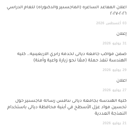
اعلان المقاعد الشاغرة (الماجستير والدكتوراة) للعام الدراسي
٢٠٢٦-٢٠٢٧
03
أغسطس
2026
إعلان
31
يوليو
2026
ضمن مواكب جامعة ديالى لخدمة زائري الأربعينية… كلية
الهندسة تنفذ حملة (معًا نحو زيارة واعية وآمنة)
29
يوليو
2026
اعلان
27
يوليو
2026
كلية الهندسة بجامعة ديالى تناقش رسالة ماجستير حول
تحسين مواد عزل الأسطح في أبنية محافظة ديالى باستخدام
النمذجة العددية
21
يوليو
2026