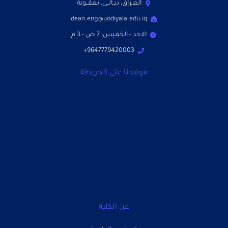
العـراق، ديـالــى، بعقــوبة
dean.eng@uodiyala.edu.iq
الاحد - الخميس: 7 ص - 3 م
9647779420003+
موقعنا على الخريطة
عن الكلية