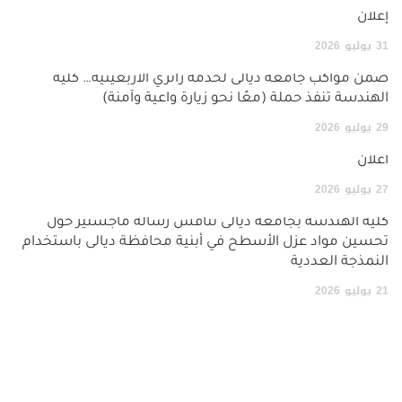
إعلان
31
يوليو
2026
ضمن مواكب جامعة ديالى لخدمة زائري الأربعينية… كلية
الهندسة تنفذ حملة (معًا نحو زيارة واعية وآمنة)
29
يوليو
2026
اعلان
27
يوليو
2026
كلية الهندسة بجامعة ديالى تناقش رسالة ماجستير حول
تحسين مواد عزل الأسطح في أبنية محافظة ديالى باستخدام
النمذجة العددية
21
يوليو
2026