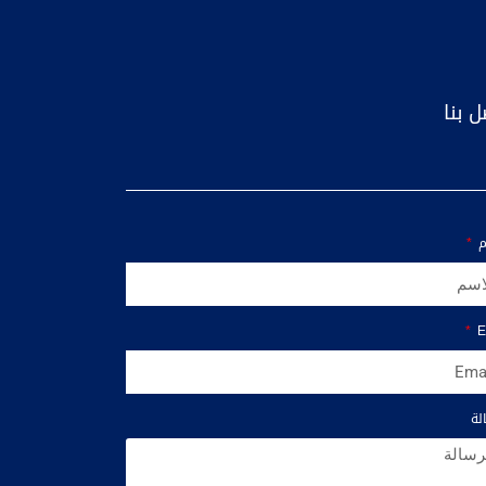
ل بنا
م
E
لة