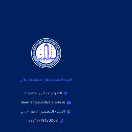
كلية الهندسة | جامعة ديالى
العـراق، ديـالــى، بعقــوبة
dean.eng@uodiyala.edu.iq
الاحد - الخميس: 7 ص - 3 م
9647779420003+