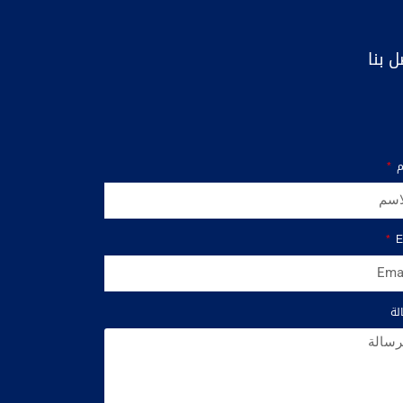
ل بنا
م
E
لة