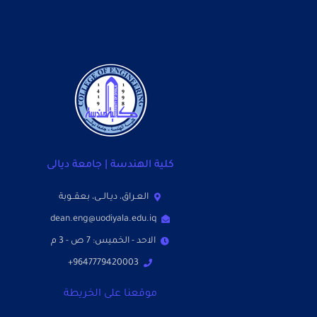
كلية الهندسة | جامعة ديالى
العـراق، ديـالــى، بعقــوبة
dean.eng@uodiyala.edu.iq
الاحد - الخميس: 7 ص - 3 م
9647779420003+
موقعنا على الخريطة