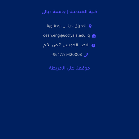
كلية الهندسة | جامعة ديالى
العـراق، ديـالــى، بعقــوبة
dean.eng@uodiyala.edu.iq
الاحد - الخميس: 7 ص - 3 م
9647779420003+
موقعنا على الخريطة