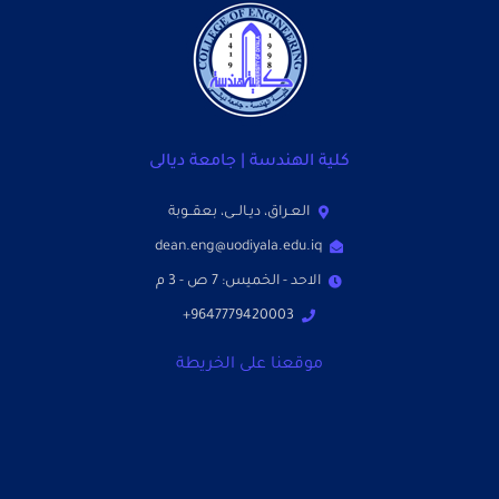
كلية الهندسة | جامعة ديالى
العـراق، ديـالــى، بعقــوبة
dean.eng@uodiyala.edu.iq
الاحد - الخميس: 7 ص - 3 م
9647779420003+
موقعنا على الخريطة