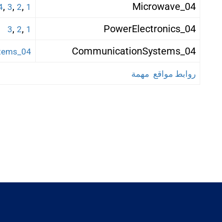
,
,
,
04_Microwave
4
3
2
1
,
,
04_PowerElectronics
3
2
1
04_CommunicationSystems
04_CommunicationSystems
روابط مواقع مهمة