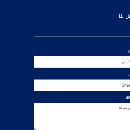
ل بنا
م
E
لة