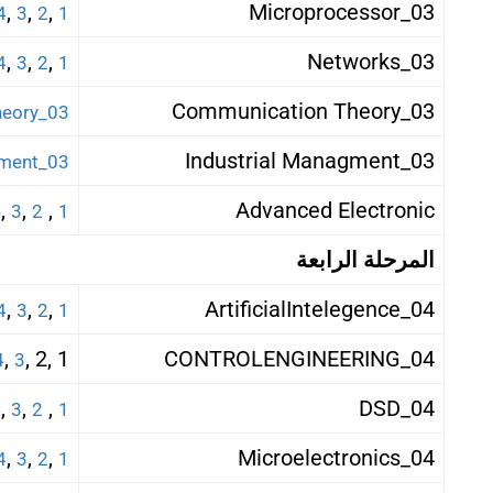
,
,
,
03_Microprocessor
4
3
2
1
,
,
,
03_Networks
4
3
2
1
03_Communication Theory
03_Communication Theory
03_Industrial Managment
03_Industrial Managment
,
,
,
Advanced Electronic
4
3
2
1
المرحلة الرابعة
,
,
,
04_ArtificialIntelegence
4
3
2
1
,
1 ,2 ,
04_CONTROLENGINEERING
4
3
,
,
,
04_DSD
4
3
2
1
,
,
,
04_Microelectronics
4
3
2
1