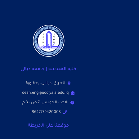
كلية الهندسة | جامعة ديالى
العـراق، ديـالــى، بعقــوبة
dean.eng@uodiyala.edu.iq
الاحد - الخميس: 7 ص - 3 م
9647779420003+
موقعنا على الخريطة