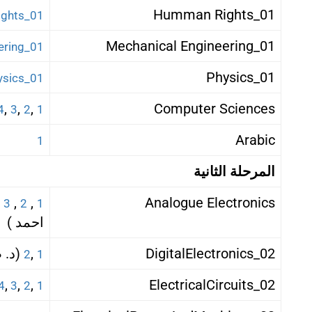
01_Humman Rights
01_Humman Rights
01_Mechanical Engineering
01_Mechanical Engineering
01_Physics
01_Physics
,
,
,
Computer Sciences
4
3
2
1
Arabic
1
المرحلة الثانية
,
,
,
Analogue Electronics
3
2
1
احمد )
02_DigitalElectronics
,
(د. 
2
1
,
,
,
02_ElectricalCircuits
4
3
2
1