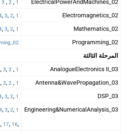
,
,
,
02_ElectricalPowerAndMachines
3
2
1
,
,
,
02_Electromagnetics
4
3
2
1
,
,
,
02_Mathematics
4
3
2
1
02_Programming
02_Programming
المرحلة الثالثة
,
,
,
03_AnalogueElectronics II
4
3
2
1
,
,
,
03_Antenna&WavePropagation
4
3
2
1
,
,
,
03_DSP
4
3
2
1
,
,
,
03_Engineering&NumericalAnalysis
4
3
2
1
,
,
,
8
17
16